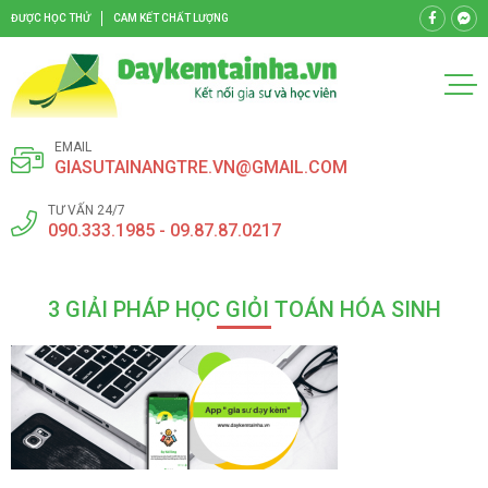
ĐƯỢC HỌC THỬ
CAM KẾT CHẤT LƯỢNG
EMAIL
GIASUTAINANGTRE.VN@GMAIL.COM
TƯ VẤN 24/7
090.333.1985 - 09.87.87.0217
3 GIẢI PHÁP HỌC GIỎI TOÁN HÓA SINH