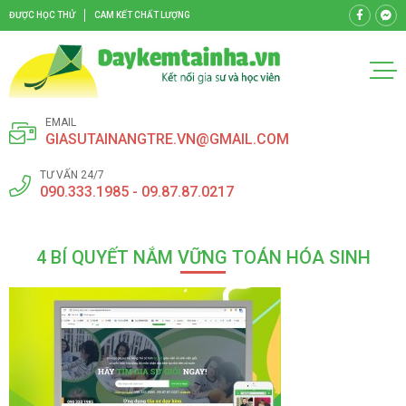
ĐƯỢC HỌC THỬ
CAM KẾT CHẤT LƯỢNG
EMAIL
GIASUTAINANGTRE.VN@GMAIL.COM
TƯ VẤN 24/7
090.333.1985 - 09.87.87.0217
4 BÍ QUYẾT NẮM VỮNG TOÁN HÓA SINH