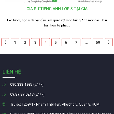
GIA SƯ TIẾNG ANH LỚP 3 TẠI GIA
Lên lớp 3, học sinh bắt đầu làm quen với môn tiếng Anh một cách bài
bản hơn: từ phát…
〈
〉
1
2
3
4
5
6
7
…
59
LIÊN HỆ
090.333.1985
(24/7)
09.87.87.0217
(24/7)
Trụ sở: 1269/17 Phạm Thế Hiển, Phường 5, Quận 8, HCM