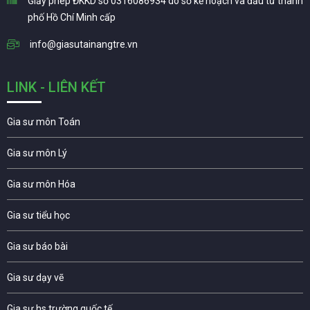
Giấy phép ĐKKD số 0316086934 do sở kế hoạch và đầu tư thành
phố Hồ Chí Minh cấp
info@giasutainangtre.vn
LINK - LIÊN KẾT
Gia sư môn Toán
Gia sư môn Lý
Gia sư môn Hóa
Gia sư tiểu học
Gia sư báo bài
Gia sư dạy vẽ
Gia sư hs trường quốc tế