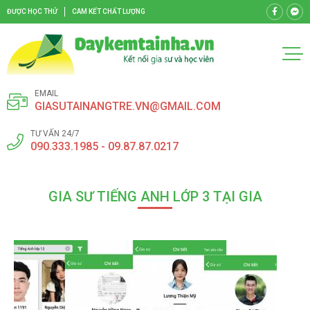
ĐƯỢC HỌC THỬ
CAM KẾT CHẤT LƯỢNG
EMAIL
GIASUTAINANGTRE.VN@GMAIL.COM
TƯ VẤN 24/7
090.333.1985 - 09.87.87.0217
GIA SƯ TIẾNG ANH LỚP 3 TẠI GIA