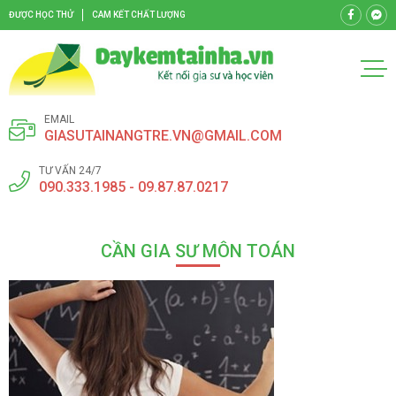
ĐƯỢC HỌC THỬ
CAM KẾT CHẤT LƯỢNG
EMAIL
GIASUTAINANGTRE.VN@GMAIL.COM
TƯ VẤN 24/7
090.333.1985 - 09.87.87.0217
CẦN GIA SƯ MÔN TOÁN