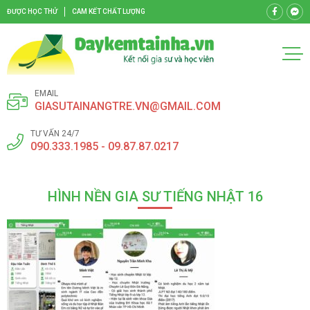
ĐƯỢC HỌC THỬ
CAM KẾT CHẤT LƯỢNG
EMAIL
GIASUTAINANGTRE.VN@GMAIL.COM
TƯ VẤN 24/7
090.333.1985 - 09.87.87.0217
HÌNH NỀN GIA SƯ TIẾNG NHẬT 16