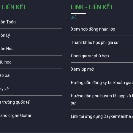
- LIÊN KẾT
LINK - LIÊN KẾT
môn Toán
Xem hợp đồng nhận lớp
môn Lý
Tham khảo học phí gia sư
môn Hóa
Chọn gia sư phù hợp
iểu học
Xem lớp mới
áo bài
Hướng dẫn đăng ký tài khoản gia
ạy vẽ
Hướng dẫn phụ huynh tải app và t
s trường quốc tế
sư
iano organ Guitar
Link tải ứng dụng Daykemtainha.