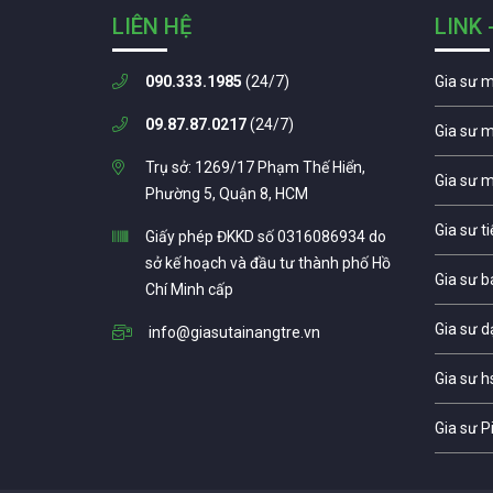
LIÊN HỆ
LINK 
090.333.1985
(24/7)
Gia sư 
09.87.87.0217
(24/7)
Gia sư 
Trụ sở: 1269/17 Phạm Thế Hiển,
Gia sư 
Phường 5, Quận 8, HCM
Gia sư t
Giấy phép ĐKKD số 0316086934 do
sở kế hoạch và đầu tư thành phố Hồ
Gia sư b
Chí Minh cấp
Gia sư d
info@giasutainangtre.vn
Gia sư h
Gia sư P