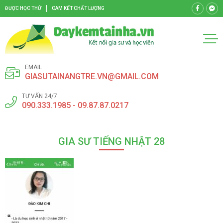
ĐƯỢC HỌC THỬ
CAM KẾT CHẤT LƯỢNG
EMAIL
GIASUTAINANGTRE.VN@GMAIL.COM
TƯ VẤN 24/7
090.333.1985 - 09.87.87.0217
GIA SƯ TIẾNG NHẬT 28