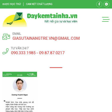
ĐƯỢC HỌC THỬ
CAM KẾT CHẤT LƯỢNG
EMAIL
GIASUTAINANGTRE.VN@GMAIL.COM
TƯ VẤN 24/7
090.333.1985 - 09.87.87.0217