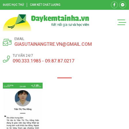
ĐƯỢC HỌC THỬ
CAM KẾT CHẤT LƯỢNG
EMAIL
GIASUTAINANGTRE.VN@GMAIL.COM
TƯ VẤN 24/7
090.333.1985 - 09.87.87.0217