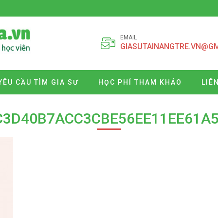
EMAIL
GIASUTAINANGTRE.VN@G
YÊU CẦU TÌM GIA SƯ
HỌC PHÍ THAM KHẢO
LIÊ
C3D40B7ACC3CBE56EE11EE61A5