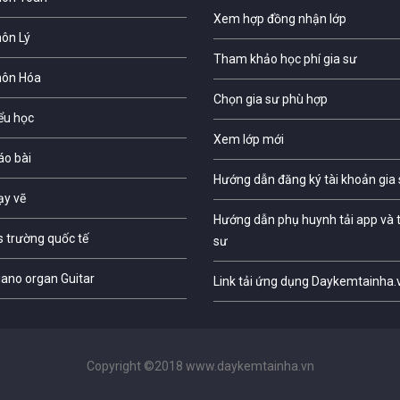
Xem hợp đồng nhận lớp
môn Lý
Tham khảo học phí gia sư
môn Hóa
Chọn gia sư phù hợp
iểu học
Xem lớp mới
áo bài
Hướng dẫn đăng ký tài khoản gia
ạy vẽ
Hướng dẫn phụ huynh tải app và t
s trường quốc tế
sư
iano organ Guitar
Link tải ứng dụng Daykemtainha.
Copyright ©2018 www.daykemtainha.vn