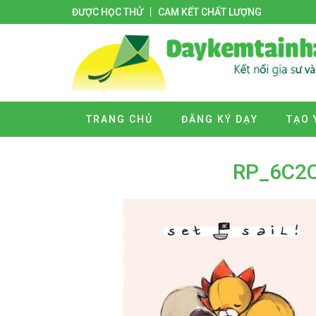
ĐƯỢC HỌC THỬ
CAM KẾT CHẤT LƯỢNG
TRANG CHỦ
ĐĂNG KÝ DẠY
TẠO 
RP_6C2