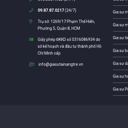
09.87.87.0217
(24/7)
Gia sư 
Trụ sở: 1269/17 Phạm Thế Hiển,
Gia sư 
Phường 5, Quận 8, HCM
Gia sư t
Giấy phép ĐKKD số 0316086934 do
sở kế hoạch và đầu tư thành phố Hồ
Gia sư b
Chí Minh cấp
Gia sư d
info@giasutainangtre.vn
Gia sư h
Gia sư P