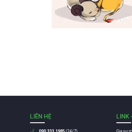
LIÊN HỆ
LINK 
090.333.1985
(24/7)
Gia sư 