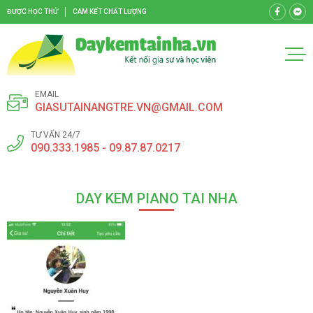
ĐƯỢC HỌC THỬ
CAM KẾT CHẤT LƯỢNG
EMAIL
GIASUTAINANGTRE.VN@GMAIL.COM
TƯ VẤN 24/7
090.333.1985 - 09.87.87.0217
DAY KEM PIANO TAI NHA