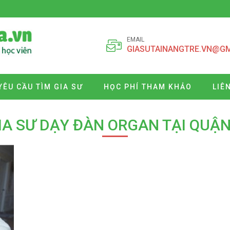
EMAIL
GIASUTAINANGTRE.VN@G
YÊU CẦU TÌM GIA SƯ
HỌC PHÍ THAM KHẢO
LIÊ
IA SƯ DẠY ĐÀN ORGAN TẠI QUẬN