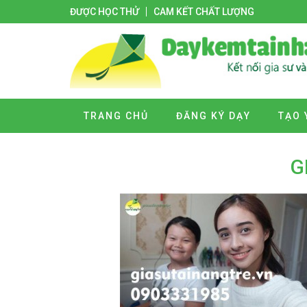
ĐƯỢC HỌC THỬ
CAM KẾT CHẤT LƯỢNG
TRANG CHỦ
ĐĂNG KÝ DẠY
TẠO 
G