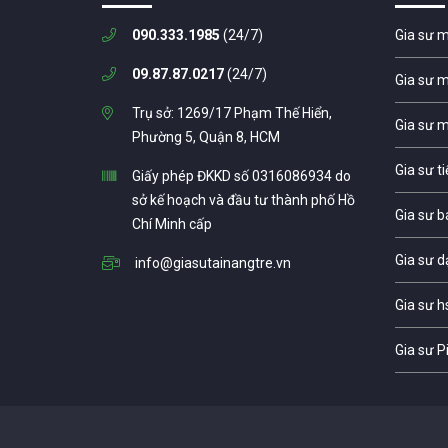
090.333.1985
(24/7)
Gia sư 
09.87.87.0217
(24/7)
Gia sư 
Trụ sở: 1269/17 Phạm Thế Hiển,
Gia sư 
Phường 5, Quận 8, HCM
Gia sư t
Giấy phép ĐKKD số 0316086934 do
sở kế hoạch và đầu tư thành phố Hồ
Gia sư b
Chí Minh cấp
Gia sư d
info@giasutainangtre.vn
Gia sư h
Gia sư P