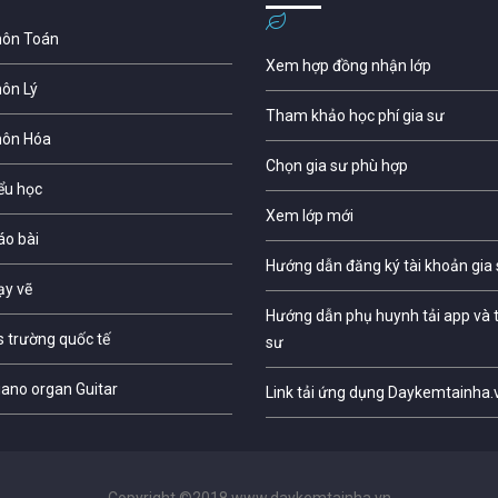
môn Toán
Xem hợp đồng nhận lớp
môn Lý
Tham khảo học phí gia sư
môn Hóa
Chọn gia sư phù hợp
iểu học
Xem lớp mới
áo bài
Hướng dẫn đăng ký tài khoản gia
ạy vẽ
Hướng dẫn phụ huynh tải app và t
s trường quốc tế
sư
iano organ Guitar
Link tải ứng dụng Daykemtainha.
Copyright ©2018 www.daykemtainha.vn