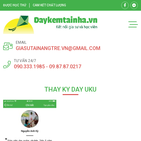
ĐƯỢC HỌC THỬ
CAM KẾT CHẤT LƯỢNG
EMAIL
GIASUTAINANGTRE.VN@GMAIL.COM
TƯ VẤN 24/7
090.333.1985 - 09.87.87.0217
THAY KY DAY UKU