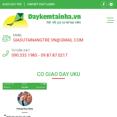
ĐƯỢC HỌC THỬ
CAM KẾT CHẤT LƯỢNG
EMAIL
GIASUTAINANGTRE.VN@GMAIL.COM
TƯ VẤN 24/7
090.333.1985 - 09.87.87.0217
CO GIAO DAY UKU