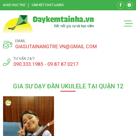
ĐƯỢC HỌC THỬ
CAM KẾT CHẤT LƯỢNG
EMAIL
GIASUTAINANGTRE.VN@GMAIL.COM
TƯ VẤN 24/7
090.333.1985 - 09.87.87.0217
GIA SƯ DẠY ĐÀN UKULELE TẠI QUẬN 12