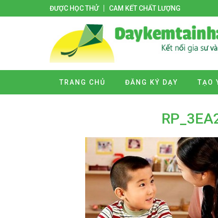
ĐƯỢC HỌC THỬ
CAM KẾT CHẤT LƯỢNG
TRANG CHỦ
ĐĂNG KÝ DẠY
TẠO 
RP_3EA