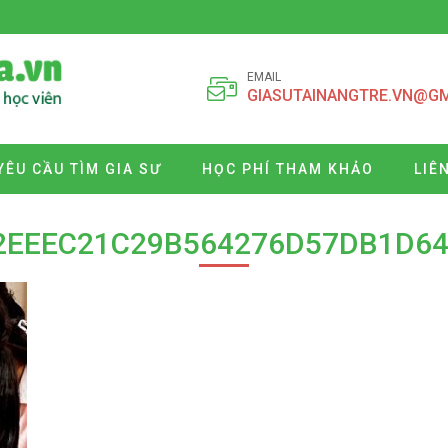
EMAIL
GIASUTAINANGTRE.VN@G
YÊU CẦU TÌM GIA SƯ
HỌC PHÍ THAM KHẢO
LIÊ
2EEEC21C29B564276D57DB1D64