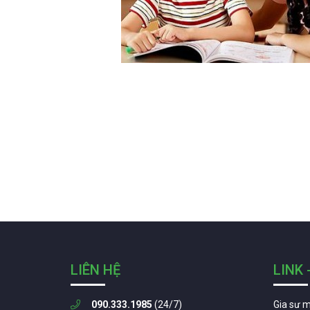
LIÊN HỆ
LINK 
090.333.1985
(24/7)
Gia sư 