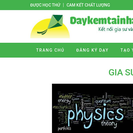
ĐƯỢC HỌC THỬ
CAM KẾT CHẤT LƯỢNG
TRANG CHỦ
ĐĂNG KÝ DẠY
TẠO 
GIA S