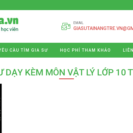
EMAIL
GIASUTAINANGTRE.VN@G
YÊU CẦU TÌM GIA SƯ
HỌC PHÍ THAM KHẢO
LIÊ
Ư DẠY KÈM MÔN VẬT LÝ LỚP 10 T