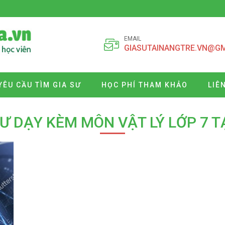
EMAIL
GIASUTAINANGTRE.VN@G
YÊU CẦU TÌM GIA SƯ
HỌC PHÍ THAM KHẢO
LIÊ
SƯ DẠY KÈM MÔN VẬT LÝ LỚP 7 TẠ