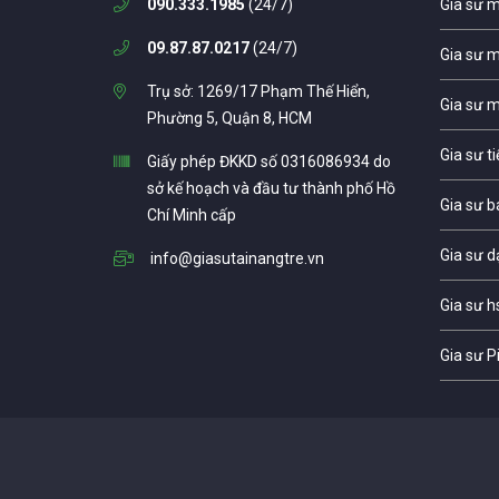
090.333.1985
(24/7)
Gia sư 
09.87.87.0217
(24/7)
Gia sư 
Trụ sở: 1269/17 Phạm Thế Hiển,
Gia sư 
Phường 5, Quận 8, HCM
Gia sư t
Giấy phép ĐKKD số 0316086934 do
sở kế hoạch và đầu tư thành phố Hồ
Gia sư b
Chí Minh cấp
Gia sư d
info@giasutainangtre.vn
Gia sư h
Gia sư P