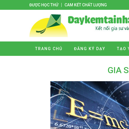
ĐƯỢC HỌC THỬ
CAM KẾT CHẤT LƯỢNG
TRANG CHỦ
ĐĂNG KÝ DẠY
TẠO 
GIA 