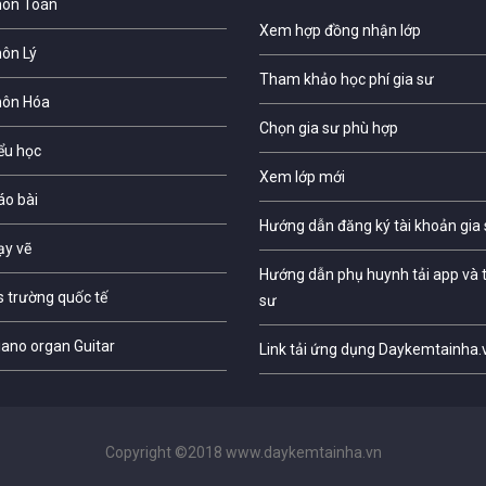
môn Toán
Xem hợp đồng nhận lớp
môn Lý
Tham khảo học phí gia sư
môn Hóa
Chọn gia sư phù hợp
iểu học
Xem lớp mới
áo bài
Hướng dẫn đăng ký tài khoản gia
ạy vẽ
Hướng dẫn phụ huynh tải app và t
s trường quốc tế
sư
iano organ Guitar
Link tải ứng dụng Daykemtainha.
Copyright ©2018 www.daykemtainha.vn