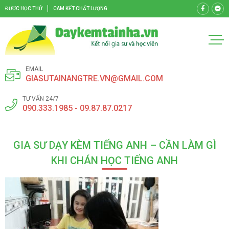
ĐƯỢC HỌC THỬ
CAM KẾT CHẤT LƯỢNG
EMAIL
GIASUTAINANGTRE.VN@GMAIL.COM
TƯ VẤN 24/7
090.333.1985 - 09.87.87.0217
GIA SƯ DẠY KÈM TIẾNG ANH – CẦN LÀM GÌ
KHI CHÁN HỌC TIẾNG ANH