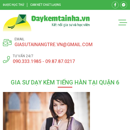
ĐƯỢC HỌC THỬ
CAM KẾT CHẤT LƯỢNG
EMAIL
GIASUTAINANGTRE.VN@GMAIL.COM
TƯ VẤN 24/7
090.333.1985 - 09.87.87.0217
GIA SƯ DẠY KÈM TIẾNG HÀN TẠI QUẬN 6