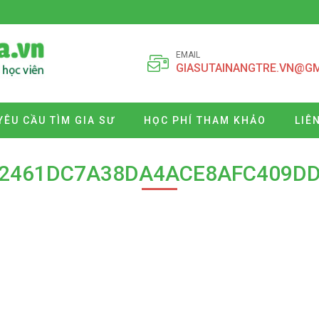
EMAIL
GIASUTAINANGTRE.VN@G
YÊU CẦU TÌM GIA SƯ
HỌC PHÍ THAM KHẢO
LIÊ
F2461DC7A38DA4ACE8AFC409DD