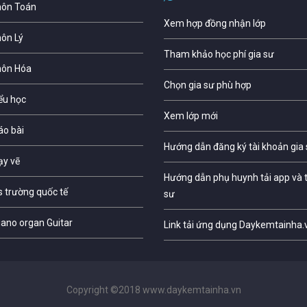
môn Toán
Xem hợp đồng nhận lớp
môn Lý
Tham khảo học phí gia sư
môn Hóa
Chọn gia sư phù hợp
iểu học
Xem lớp mới
áo bài
Hướng dẫn đăng ký tài khoản gia
ạy vẽ
Hướng dẫn phụ huynh tải app và t
s trường quốc tế
sư
iano organ Guitar
Link tải ứng dụng Daykemtainha.
Copyright ©2018 www.daykemtainha.vn