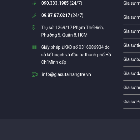
090.333.1985
(24/7)
Gia sư 
09.87.87.0217
(24/7)
Gia sư 
Trụ sở: 1269/17 Phạm Thế Hiển,
Gia sư 
Phường 5, Quận 8, HCM
Gia sư t
Giấy phép ĐKKD số 0316086934 do
sở kế hoạch và đầu tư thành phố Hồ
Gia sư b
Chí Minh cấp
Gia sư d
info@giasutainangtre.vn
Gia sư h
Gia sư P