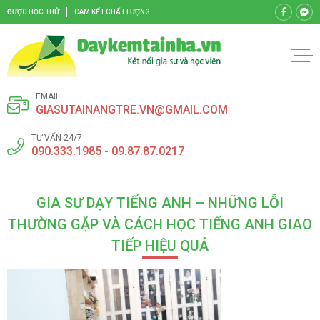
ĐƯỢC HỌC THỬ
CAM KẾT CHẤT LƯỢNG
EMAIL
GIASUTAINANGTRE.VN@GMAIL.COM
TƯ VẤN 24/7
090.333.1985 - 09.87.87.0217
GIA SƯ DẠY TIẾNG ANH – NHỮNG LỖI
THƯỜNG GẶP VÀ CÁCH HỌC TIẾNG ANH GIAO
TIẾP HIỆU QUẢ