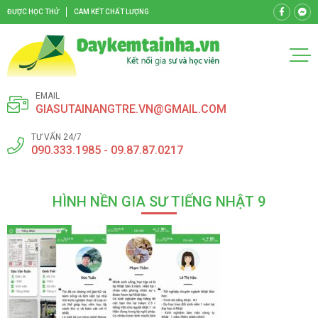
ĐƯỢC HỌC THỬ
CAM KẾT CHẤT LƯỢNG
EMAIL
GIASUTAINANGTRE.VN@GMAIL.COM
TƯ VẤN 24/7
090.333.1985 - 09.87.87.0217
HÌNH NỀN GIA SƯ TIẾNG NHẬT 9