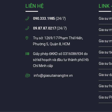
LIÊN HỆ
LINK 
090.333.1985
(24/7)
Gia sư 
09.87.87.0217
(24/7)
Gia sư 
Trụ sở: 1269/17 Phạm Thế Hiển,
Gia sư 
Phường 5, Quận 8, HCM
Gia sư t
Giấy phép ĐKKD số 0316086934 do
sở kế hoạch và đầu tư thành phố Hồ
Gia sư b
Chí Minh cấp
Gia sư d
info@giasutainangtre.vn
Gia sư h
Gia sư P