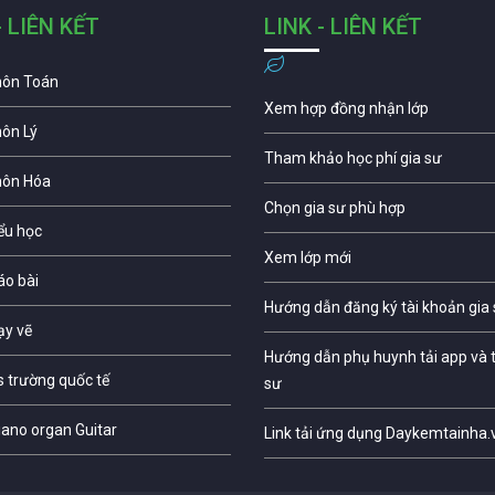
- LIÊN KẾT
LINK - LIÊN KẾT
môn Toán
Xem hợp đồng nhận lớp
môn Lý
Tham khảo học phí gia sư
môn Hóa
Chọn gia sư phù hợp
iểu học
Xem lớp mới
áo bài
Hướng dẫn đăng ký tài khoản gia
ạy vẽ
Hướng dẫn phụ huynh tải app và t
s trường quốc tế
sư
iano organ Guitar
Link tải ứng dụng Daykemtainha.