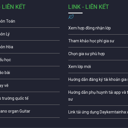
- LIÊN KẾT
LINK - LIÊN KẾT
môn Toán
Xem hợp đồng nhận lớp
môn Lý
Tham khảo học phí gia sư
môn Hóa
Chọn gia sư phù hợp
iểu học
Xem lớp mới
áo bài
Hướng dẫn đăng ký tài khoản gia
ạy vẽ
Hướng dẫn phụ huynh tải app và t
s trường quốc tế
sư
iano organ Guitar
Link tải ứng dụng Daykemtainha.