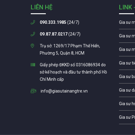
LIÊN HỆ
LINK 
090.333.1985
(24/7)
Gia sư 
09.87.87.0217
(24/7)
Gia sư 
Trụ sở: 1269/17 Phạm Thế Hiển,
Gia sư 
Phường 5, Quận 8, HCM
Gia sư t
Giấy phép ĐKKD số 0316086934 do
sở kế hoạch và đầu tư thành phố Hồ
Gia sư b
Chí Minh cấp
Gia sư d
info@giasutainangtre.vn
Gia sư h
Gia sư P