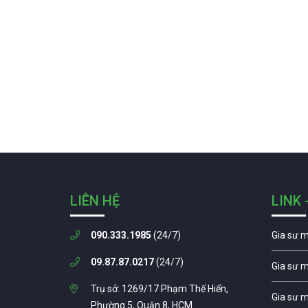
LIÊN HỆ
LINK 
090.333.1985
(24/7)
Gia sư 
09.87.87.0217
(24/7)
Gia sư 
Trụ sở: 1269/17 Phạm Thế Hiển,
Gia sư 
Phường 5, Quận 8, HCM