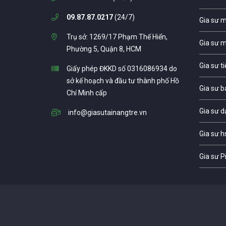
09.87.87.0217
(24/7)
Gia sư 
Trụ sở: 1269/17 Phạm Thế Hiển,
Gia sư 
Phường 5, Quận 8, HCM
Gia sư t
Giấy phép ĐKKD số 0316086934 do
sở kế hoạch và đầu tư thành phố Hồ
Gia sư b
Chí Minh cấp
Gia sư d
info@giasutainangtre.vn
Gia sư h
Gia sư P