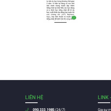
LIÊN HỆ
LINK 
090.333.1985
(24/7)
Gia sư 