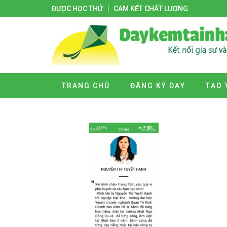
ĐƯỢC HỌC THỬ
CAM KẾT CHẤT LƯỢNG
TRANG CHỦ
ĐĂNG KÝ DẠY
TẠO 