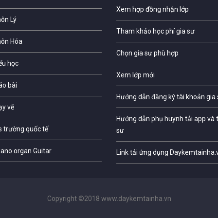
Xem hợp đồng nhận lớp
môn Lý
Tham khảo học phí gia sư
môn Hóa
Chọn gia sư phù hợp
iểu học
Xem lớp mới
áo bài
Hướng dẫn đăng ký tài khoản gia
ạy vẽ
Hướng dẫn phụ huynh tải app và t
s trường quốc tế
sư
iano organ Guitar
Link tải ứng dụng Daykemtainha.
Copyright ©2018 www.daykemtainha.vn