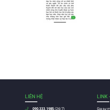
LIÊN HỆ
LINK 
090.333.1985
(24/7)
Gia sư 