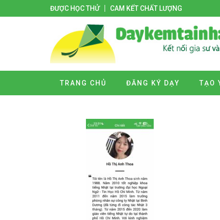
ĐƯỢC HỌC THỬ
CAM KẾT CHẤT LƯỢNG
TRANG CHỦ
ĐĂNG KÝ DẠY
TẠO 