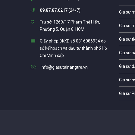
09.87.87.0217
(24/7)
Gia sư 
Trụ sở: 1269/17 Phạm Thế Hiển,
Gia sư 
Phường 5, Quận 8, HCM
Gia sư t
Giấy phép ĐKKD số 0316086934 do
sở kế hoạch và đầu tư thành phố Hồ
Gia sư b
Chí Minh cấp
Gia sư d
info@giasutainangtre.vn
Gia sư h
Gia sư P