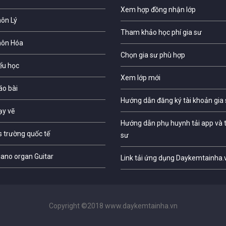
Xem hợp đồng nhận lớp
môn Lý
Tham khảo học phí gia sư
môn Hóa
Chọn gia sư phù hợp
iểu học
Xem lớp mới
áo bài
Hướng dẫn đăng ký tài khoản gia
ạy vẽ
Hướng dẫn phụ huynh tải app và t
s trường quốc tế
sư
iano organ Guitar
Link tải ứng dụng Daykemtainha.
Copyright ©2018 www.daykemtainha.vn