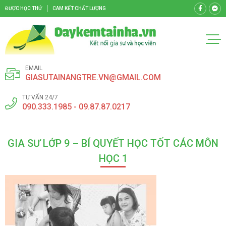
ĐƯỢC HỌC THỬ
CAM KẾT CHẤT LƯỢNG
EMAIL
GIASUTAINANGTRE.VN@GMAIL.COM
TƯ VẤN 24/7
090.333.1985 - 09.87.87.0217
GIA SƯ LỚP 9 – BÍ QUYẾT HỌC TỐT CÁC MÔN
HỌC 1