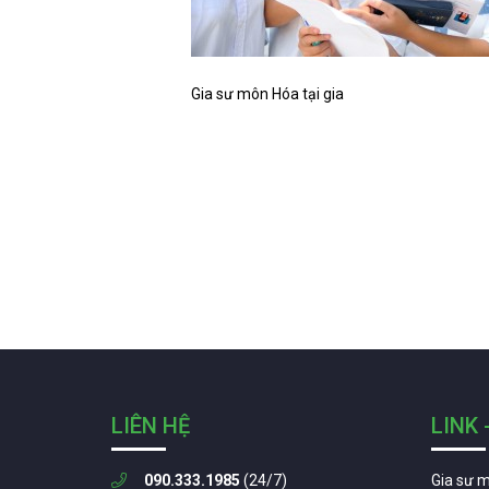
Gia sư môn Hóa tại gia
LIÊN HỆ
LINK 
090.333.1985
(24/7)
Gia sư 