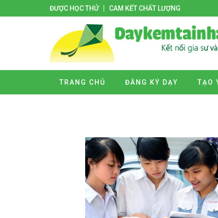
ĐƯỢC HỌC THỬ
CAM KẾT CHẤT LƯỢNG
TRANG CHỦ
ĐĂNG KÝ DẠY
TẠO 