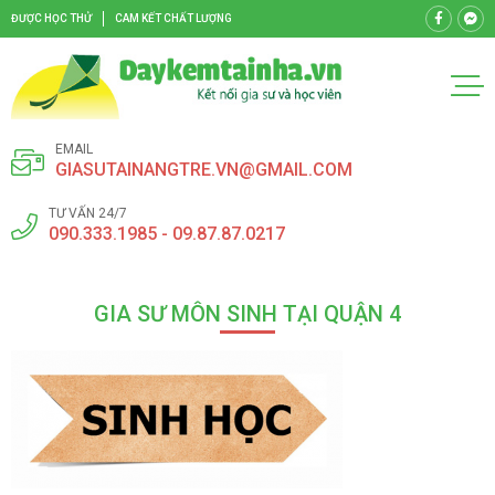
ĐƯỢC HỌC THỬ
CAM KẾT CHẤT LƯỢNG
EMAIL
GIASUTAINANGTRE.VN@GMAIL.COM
TƯ VẤN 24/7
090.333.1985 - 09.87.87.0217
GIA SƯ MÔN SINH TẠI QUẬN 4