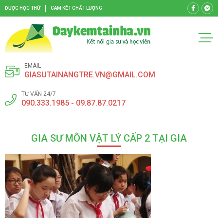
ĐƯỢC HỌC THỬ
CAM KẾT CHẤT LƯỢNG
EMAIL
GIASUTAINANGTRE.VN@GMAIL.COM
TƯ VẤN 24/7
090.333.1985 - 09.87.87.0217
GIA SƯ MÔN VẬT LÝ CẤP 2 TẠI GIA