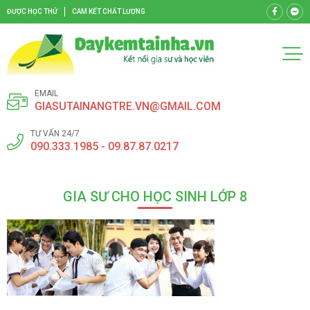
ĐƯỢC HỌC THỬ
CAM KẾT CHẤT LƯỢNG
EMAIL
GIASUTAINANGTRE.VN@GMAIL.COM
TƯ VẤN 24/7
090.333.1985 - 09.87.87.0217
GIA SƯ CHO HỌC SINH LỚP 8