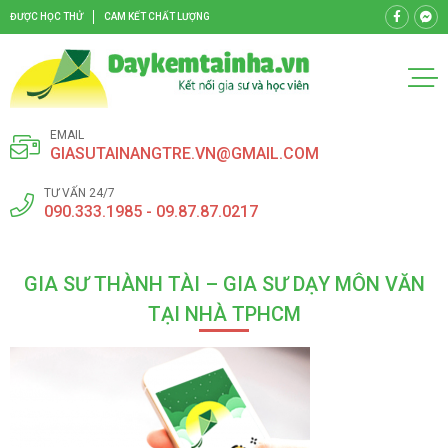
ĐƯỢC HỌC THỬ
CAM KẾT CHẤT LƯỢNG
EMAIL
GIASUTAINANGTRE.VN@GMAIL.COM
TƯ VẤN 24/7
090.333.1985 - 09.87.87.0217
GIA SƯ THÀNH TÀI – GIA SƯ DẠY MÔN VĂN
TẠI NHÀ TPHCM