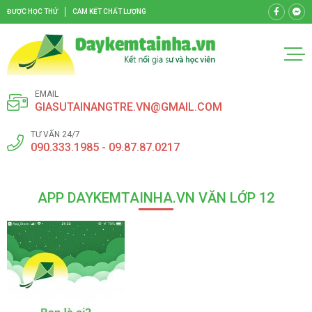
ĐƯỢC HỌC THỬ
CAM KẾT CHẤT LƯỢNG
EMAIL
GIASUTAINANGTRE.VN@GMAIL.COM
TƯ VẤN 24/7
090.333.1985 - 09.87.87.0217
APP DAYKEMTAINHA.VN VĂN LỚP 12