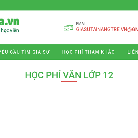
EMAIL
GIASUTAINANGTRE.VN@G
YÊU CẦU TÌM GIA SƯ
HỌC PHÍ THAM KHẢO
LIÊ
HỌC PHÍ VĂN LỚP 12