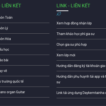
- LIÊN KẾT
LINK - LIÊN KẾT
môn Toán
Xem hợp đồng nhận lớp
môn Lý
Tham khảo học phí gia sư
môn Hóa
Chọn gia sư phù hợp
iểu học
Xem lớp mới
áo bài
Hướng dẫn đăng ký tài khoản gia
ạy vẽ
Hướng dẫn phụ huynh tải app và t
s trường quốc tế
sư
iano organ Guitar
Link tải ứng dụng Daykemtainha.