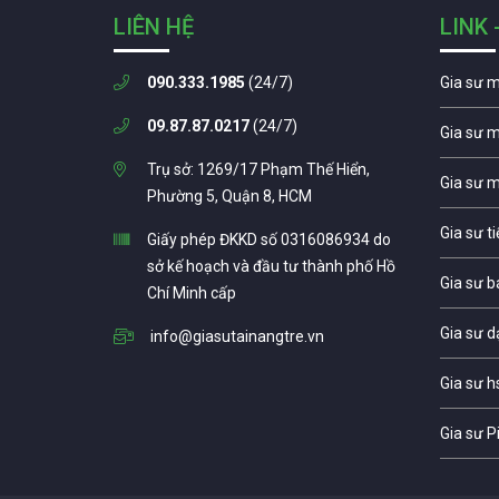
LIÊN HỆ
LINK 
090.333.1985
(24/7)
Gia sư 
09.87.87.0217
(24/7)
Gia sư 
Trụ sở: 1269/17 Phạm Thế Hiển,
Gia sư 
Phường 5, Quận 8, HCM
Gia sư t
Giấy phép ĐKKD số 0316086934 do
sở kế hoạch và đầu tư thành phố Hồ
Gia sư b
Chí Minh cấp
Gia sư d
info@giasutainangtre.vn
Gia sư h
Gia sư P