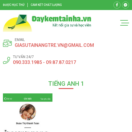
ĐƯỢC HỌC THỬ
CAM KẾT CHẤT LƯỢNG
EMAIL
GIASUTAINANGTRE.VN@GMAIL.COM
TƯ VẤN 24/7
090.333.1985 - 09.87.87.0217
TIẾNG ANH 1