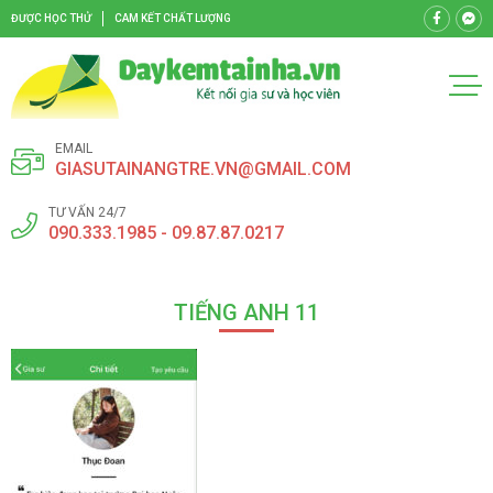
ĐƯỢC HỌC THỬ
CAM KẾT CHẤT LƯỢNG
EMAIL
GIASUTAINANGTRE.VN@GMAIL.COM
TƯ VẤN 24/7
090.333.1985 - 09.87.87.0217
TIẾNG ANH 11