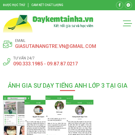
ĐƯỢC HỌC THỬ
CAM KẾT CHẤT LƯỢNG
EMAIL
GIASUTAINANGTRE.VN@GMAIL.COM
TƯ VẤN 24/7
090.333.1985 - 09.87.87.0217
ẢNH GIA SƯ DẠY TIẾNG ANH LỚP 3 TẠI GIA