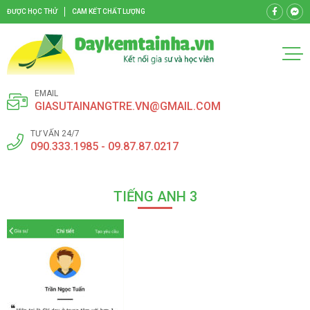
ĐƯỢC HỌC THỬ
CAM KẾT CHẤT LƯỢNG
EMAIL
GIASUTAINANGTRE.VN@GMAIL.COM
TƯ VẤN 24/7
090.333.1985 - 09.87.87.0217
TIẾNG ANH 3