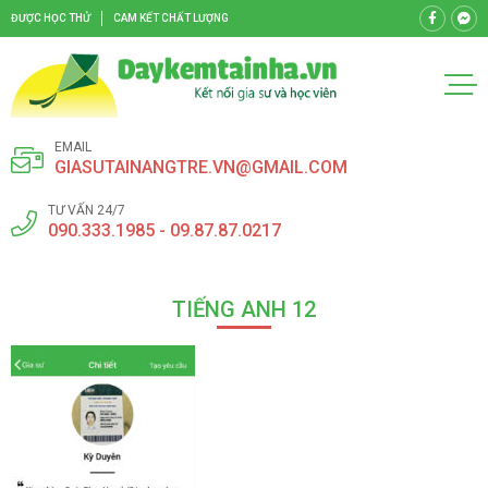
ĐƯỢC HỌC THỬ
CAM KẾT CHẤT LƯỢNG
EMAIL
GIASUTAINANGTRE.VN@GMAIL.COM
TƯ VẤN 24/7
090.333.1985 - 09.87.87.0217
TIẾNG ANH 12