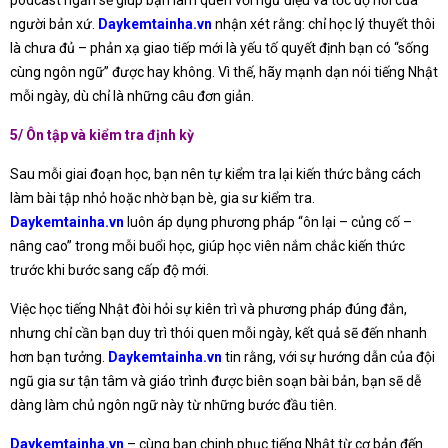
podcast ngắn sẽ giúp bạn làm quen với ngữ điệu và tốc độ nói của
người bản xứ.
Daykemtainha.vn
nhận xét rằng: chỉ học lý thuyết thôi
là chưa đủ – phản xạ giao tiếp mới là yếu tố quyết định bạn có “sống
cùng ngôn ngữ” được hay không. Vì thế, hãy mạnh dạn nói tiếng Nhật
mỗi ngày, dù chỉ là những câu đơn giản.
5/ Ôn tập và kiểm tra định kỳ
Sau mỗi giai đoạn học, bạn nên tự kiểm tra lại kiến thức bằng cách
làm bài tập nhỏ hoặc nhờ bạn bè, gia sư kiểm tra.
Daykemtainha.vn
luôn áp dụng phương pháp “ôn lại – củng cố –
nâng cao” trong mỗi buổi học, giúp học viên nắm chắc kiến thức
trước khi bước sang cấp độ mới.
Việc học tiếng Nhật đòi hỏi sự kiên trì và phương pháp đúng đắn,
nhưng chỉ cần bạn duy trì thói quen mỗi ngày, kết quả sẽ đến nhanh
hơn bạn tưởng.
Daykemtainha.vn
tin rằng, với sự hướng dẫn của đội
ngũ gia sư tận tâm và giáo trình được biên soạn bài bản, bạn sẽ dễ
dàng làm chủ ngôn ngữ này từ những bước đầu tiên.
Daykemtainha.vn
– cùng bạn chinh phục tiếng Nhật từ cơ bản đến