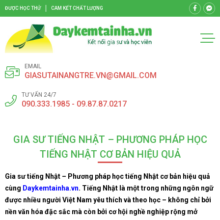
ĐƯỢC HỌC THỬ
CAM KẾT CHẤT LƯỢNG
EMAIL
GIASUTAINANGTRE.VN@GMAIL.COM
TƯ VẤN 24/7
090.333.1985 - 09.87.87.0217
GIA SƯ TIẾNG NHẬT – PHƯƠNG PHÁP HỌC
TIẾNG NHẬT CƠ BẢN HIỆU QUẢ
Gia sư tiếng Nhật – Phương pháp học tiếng Nhật cơ bản hiệu quả
cùng
Daykemtainha.vn
. Tiếng Nhật là một trong những ngôn ngữ
được nhiều người Việt Nam yêu thích và theo học – không chỉ bởi
nền văn hóa đặc sắc mà còn bởi cơ hội nghề nghiệp rộng mở