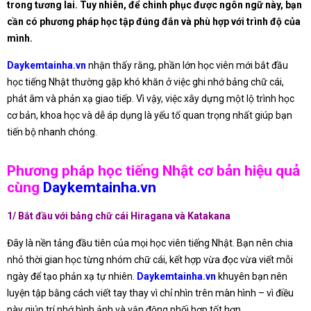
trong tương lai. Tuy nhiên, để chinh phục được ngôn ngữ này, bạn
cần có phương pháp học tập đúng đắn và phù hợp với trình độ của
mình.
Daykemtainha.vn
nhận thấy rằng, phần lớn học viên mới bắt đầu
học tiếng Nhật thường gặp khó khăn ở việc ghi nhớ bảng chữ cái,
phát âm và phản xạ giao tiếp. Vì vậy, việc xây dựng một lộ trình học
cơ bản, khoa học và dễ áp dụng là yếu tố quan trọng nhất giúp bạn
tiến bộ nhanh chóng.
Phương pháp học tiếng Nhật cơ bản hiệu quả
cùng
Daykemtainha.vn
1/ Bắt đầu với bảng chữ cái Hiragana và Katakana
Đây là nền tảng đầu tiên của mọi học viên tiếng Nhật. Bạn nên chia
nhỏ thời gian học từng nhóm chữ cái, kết hợp vừa đọc vừa viết mỗi
ngày để tạo phản xạ tự nhiên.
Daykemtainha.vn
khuyên bạn nên
luyện tập bằng cách viết tay thay vì chỉ nhìn trên màn hình – vì điều
này giúp trí nhớ hình ảnh và vận động phối hợp tốt hơn.