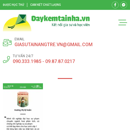
ĐƯỢC HỌC THỬ
CAM KẾT CHẤT LƯỢNG
EMAIL
GIASUTAINANGTRE.VN@GMAIL.COM
TƯ VẤN 24/7
090.333.1985 - 09.87.87.0217