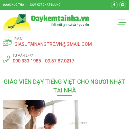
ĐƯỢC HỌC THỬ
CAM KẾT CHẤT LƯỢNG
EMAIL
GIASUTAINANGTRE.VN@GMAIL.COM
TƯ VẤN 24/7
090.333.1985 - 09.87.87.0217
GIÁO VIÊN DẠY TIẾNG VIỆT CHO NGƯỜI NHẬT
TẠI NHÀ