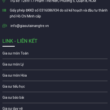
Trụ sở: 1269/17 Phạm Thế Hiển, Phường 5, Quận 8, HCM
Giấy phép ĐKKD số 0316086934 do sở kế hoạch và đầu tư thành
phố Hồ Chí Minh cấp
info@giasutainangtre.vn
LINK - LIÊN KẾT
Gia sư môn Toán
Gia sư môn Lý
Gia sư môn Hóa
Gia sư tiểu học
Gia sư báo bài
Gia sư dạy vẽ