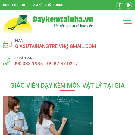
ĐƯỢC HỌC THỬ
CAM KẾT CHẤT LƯỢNG
EMAIL
GIASUTAINANGTRE.VN@GMAIL.COM
TƯ VẤN 24/7
090.333.1985 - 09.87.87.0217
GIÁO VIÊN DẠY KÈM MÔN VẬT LÝ TẠI GIA