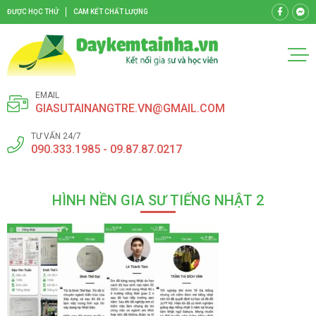
ĐƯỢC HỌC THỬ
CAM KẾT CHẤT LƯỢNG
EMAIL
GIASUTAINANGTRE.VN@GMAIL.COM
TƯ VẤN 24/7
090.333.1985 - 09.87.87.0217
HÌNH NỀN GIA SƯ TIẾNG NHẬT 2