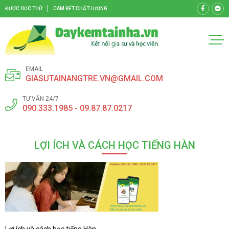
ĐƯỢC HỌC THỬ
CAM KẾT CHẤT LƯỢNG
EMAIL
GIASUTAINANGTRE.VN@GMAIL.COM
TƯ VẤN 24/7
090.333.1985 - 09.87.87.0217
LỢI ÍCH VÀ CÁCH HỌC TIẾNG HÀN
Lợi ích và cách học tiếng Hàn