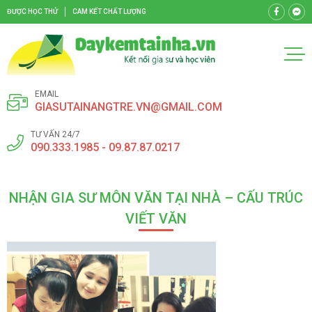
ĐƯỢC HỌC THỬ
CAM KẾT CHẤT LƯỢNG
EMAIL
GIASUTAINANGTRE.VN@GMAIL.COM
TƯ VẤN 24/7
090.333.1985 - 09.87.87.0217
NHẬN GIA SƯ MÔN VĂN TẠI NHÀ – CẤU TRÚC
VIẾT VĂN