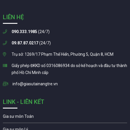
LIÊN HỆ
090.333.1985
(24/7)
09.87.87.0217
(24/7)
Trụ sở: 1269/17 Phạm Thế Hiển, Phường 5, Quận 8, HCM
Giấy phép ĐKKD số 0316086934 do sở kế hoạch và đầu tư thành
phố Hồ Chí Minh cấp
info@giasutainangtre.vn
LINK - LIÊN KẾT
Gia sư môn Toán
Gia sư môn Lý