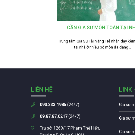
CẦN GIA SƯ MÔN TOÁN TẠI N
Trung tâm Gia Sư Tài Năng Trẻ nhận dạy kèm
tại nhà ở nhiều bộ môn đa dạng…
LIÊN HỆ
LINK 
090.333.1985
(24/7)
Gia sư 
09.87.87.0217
(24/7)
Gia sư 
Trụ sở: 1269/17 Phạm Thế Hiển,
Gia sư 