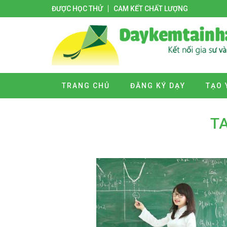
ĐƯỢC HỌC THỬ
CAM KẾT CHẤT LƯỢNG
TRANG CHỦ
ĐĂNG KÝ DẠY
TẠO 
TA